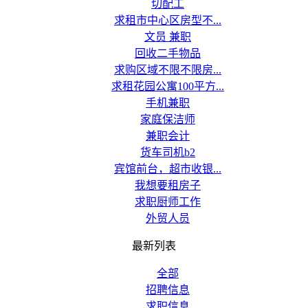
切配工
求租市中心区房型不...
文员 兼职
回收二手物品
求购区域不限不限房...
求租花园公寓100平方...
手机兼职
家庭保洁师
兼职会计
货车司机b2
宾馆前台，超市收银...
我想要租房子
求职厨师工作
外贸人员
最新列表
全部
招聘信息
求职信息