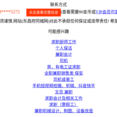
联系方式
8****5272
(查看需要80金币或
VIP会员可
点击查看完整信息
谨慎.网站(东昌府同城网)对此不承担任何保证或连带责任! 
可能感兴趣
求职厨师工作
个人保洁
兼职会计
司机
男，有电工证求职
全职兼职销售类 保安
司机或普工
手机短视频拍摄、剪辑、抖音快手
文员 兼职
求职会计及相关工作
求职（寒假工）
兼职机械设计、制图、设备改造