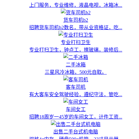
上门服务，专业维修，液晶电视，冰箱冰...
货车司机b2
招聘货车司机b2数名，带从业资格证，吃...
专业打扫卫生
专业打扫卫生，钟点工，擦玻璃，装修后...
二手冰箱
三星风冷冰箱，500元自取。
客车司机
有大客车安全驾驶经验，遵纪守法，管吃...
车间女工
招聘18周岁一45岁的车间女工，计件工资...
出售二手台式机电脑