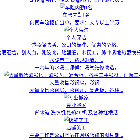
双核4g内存，硬盘500g机箱，23寸显示器...
车险内勤1名
负责车险报价出单，要求：大专以上学历...
个人保洁
诚揽保洁活，公司的标准，优惠的价格。
水暖电工，钻眼砸墙，...
二十六年的水暖工师傅：暖气维修改造，...
大量收售彩钢房，彩钢...
大量收售彩钢房，彩钢瓦，复合板，各种...
专业搬家
背冰箱 洗衣机 抬麻将机 及各种扛楼活
店铺美工
主要工作是公司产品在网络店铺的图片处...