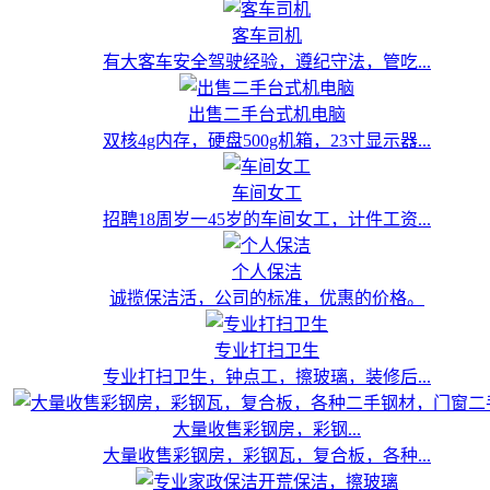
客车司机
有大客车安全驾驶经验，遵纪守法，管吃...
出售二手台式机电脑
双核4g内存，硬盘500g机箱，23寸显示器...
车间女工
招聘18周岁一45岁的车间女工，计件工资...
个人保洁
诚揽保洁活，公司的标准，优惠的价格。
专业打扫卫生
专业打扫卫生，钟点工，擦玻璃，装修后...
大量收售彩钢房，彩钢...
大量收售彩钢房，彩钢瓦，复合板，各种...